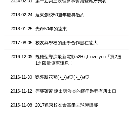
2024-02-01
第一屆第三次理監事會議暨尾牙聚餐
2018-02-24
遠東創校50週年慶典邀約
2018-01-25
光輝50年的遠東
2017-08-05
校友與學校的產學合作盡在遠大
2016-12-09
魏德聖導演最新電影52Hz,I love you「買2送
1之限量優惠訊息！」
2016-11-30
魏導新花絮( •̀_•́)ง♡( •̀_•́)ง♡
2016-11-12
等藥雖苦 說出讓漫長的罹病過程有所出口
2016-11-08
2017遠東校友會高爾夫球聯誼賽
2016-10-29
105年國家發明創作獎 遠東科大雙銀
2016-10-29
狂賀!餐飲系 楊順龍老師 參加【德國IKA奧林