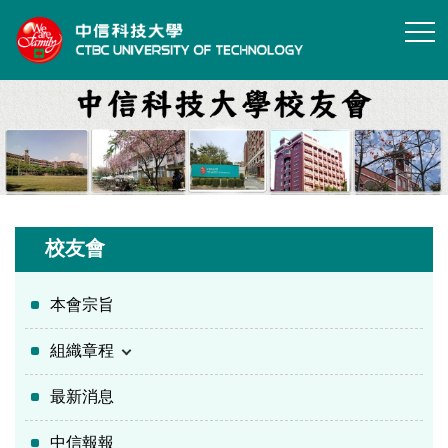
跳
到
主
要
內
容
區
校友會
本會宗旨
組織章程
最新消息
中信報報