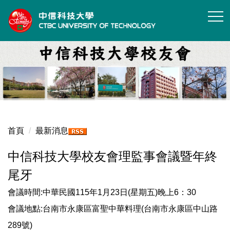
跳
到
主
要
內
容
區
首頁
最新消息
中信科技大學校友會理監事會議暨年終
尾牙
會議時間:中華民國115年1月23日(星期五)晚上6：30
會議地點:台南市永康區富聖中華料理(台南市永康區中山路
289號)